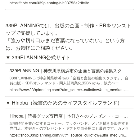
「私も本をだせるんでしょうか？」という相談です。 著者＝有名な
https://note.com/339planning/n/n03753a2dfe3d
人、何かしらの著名な功績がある人、成功者というイメージは未だに強
いと思います。もちろんこれ自体は間違いではなく、現在出版されてい
る多くの本は著者が有名、何かしらの本を出す根拠や功績があった上で
本を出版しています。 最初の相談では、「本を出すことに興味がある
339PLANNINGでは、出版の企画・制作・PRをワンスト
けど、自分のキャリアで本を出していいのかな？」という不安な気持ち
を伺うことがあります。 自分や事業の強みに自分自身の力だけで気づ
ップで支援しています。

く
「強みや切り口がまだ言葉になっていない」という方
は、お気軽にご相談ください。
▼ 339PLANNING公式サイト
339PLANNING｜神奈川県横浜市の企画と言葉の編集スタジオ｜出版×Web販促
339PLANNINGは神奈川県横浜市の「企画と言葉の編集スタジオ」。自
費出版・KDP/オンデマンド・同人誌商業化(ISBN)から、販売ペー
ジ/LP/SNSの販促導線まで伴走します。
https://www.339planning.com/?utm_source=culioflow&utm_medium=article&utm_campaign=publisher-author-selection
▼ Hinoba（読書のためのライフスタイルブランド）
Hinoba｜読書グッズ専門店｜本好きへのプレゼント・コーヒー powered by BASE
読書時間を豊かにするコーヒー、ブックバンド、メガネ拭きを販売する
専門店。本好きへのプレゼント・ギフトや自分用にも最適です。カメラ
手帖シリーズやレシピ本など339BOOKSの書籍も販売しています。読
https://shop.339planning.com/?utm_source=culioflow&utm_medium=article&utm_campaign=publisher-author-selection
書のためのライフスタイルブランドHinoba